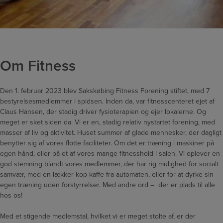
Om Fitness
Den 1. februar 2023 blev Sakskøbing Fitness Forening stiftet, med 7
bestyrelsesmedlemmer i spidsen. Inden da, var fitnesscenteret ejet af
Claus Hansen, der stadig driver fysioterapien og ejer lokalerne. Og
meget er sket siden da. Vi er en, stadig relativ nystartet forening, med
masser af liv og aktivitet. Huset summer af glade mennesker, der dagligt
benytter sig af vores flotte faciliteter. Om det er træning i maskiner på
egen hånd, eller på et af vores mange fitnesshold i salen. Vi oplever en
god stemning blandt vores medlemmer, der har rig mulighed for socialt
samvær, med en lækker kop kaffe fra automaten, eller for at dyrke sin
egen træning uden forstyrrelser. Med andre ord – der er plads til alle
hos os!
Med et stigende medlemstal, hvilket vi er meget stolte af, er der