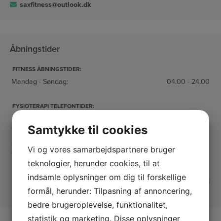
saxfitness@outlook.dk
Åbningstider
FITNESS ÅBNINGSTIDER:
Mandag - Søndag:
04.00 - 24.00
FYSIOTERAPI TELEFONTIDER:
Mandag:
07.30 - 15.30
Samtykke til cookies
Tirsdag:
08.30 - 19.00
Onsdag:
07.30 - 15.30
Vi og vores samarbejdspartnere bruger
Torsdag:
10.00 - 19.00
teknologier, herunder cookies, til at
Fredag:
07.30 - 14.00
indsamle oplysninger om dig til forskellige
Lørdag - Søndag:
Lukket
formål, herunder: Tilpasning af annoncering,
bedre brugeroplevelse, funktionalitet,
statistik og marketing. Disse oplysninger