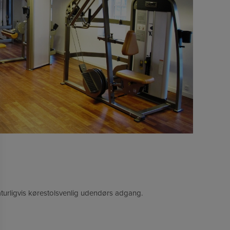
aturligvis kørestolsvenlig udendørs adgang.