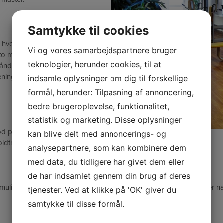
Samtykke til cookies
 hvor vi har de bedste
Vi og vores samarbejdspartnere bruger
o multifunktionelle kabeltårne,
teknologier, herunder cookies, til at
 håndvægte fra 0,5-48 kg samt
æning med elastik,
indsamle oplysninger om dig til forskellige
formål, herunder: Tilpasning af annoncering,
bedre brugeroplevelse, funktionalitet,
statistik og marketing. Disse oplysninger
d plads til afholdelse af vores
kan blive delt med annoncerings- og
holdtræning.
analysepartnere, som kan kombinere dem
med data, du tidligere har givet dem eller
de har indsamlet gennem din brug af deres
ar mulighed for at komme på førstesalen og træne. Derudover er der n
tjenester. Ved at klikke på 'OK' giver du
samtykke til disse formål.