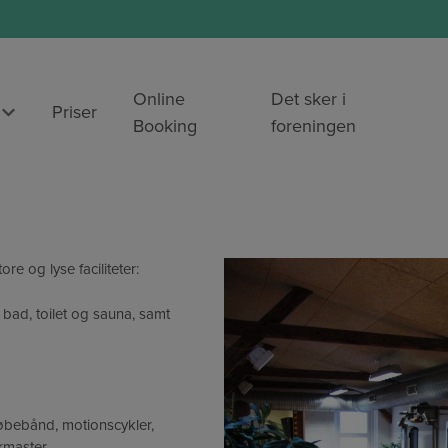
Online
Det sker i
Priser
Booking
foreningen
ore og lyse faciliteter:
bad, toilet og sauna, samt
løbebånd, motionscykler,
rmaster.