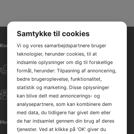
Samtykke til cookies
Kontaktinformation
Vi og vores samarbejdspartnere bruger
teknologier, herunder cookies, til at
indsamle oplysninger om dig til forskellige
Telefon:
CVR:
formål, herunder: Tilpasning af annoncering,
43747908
91 54 95 56
bedre brugeroplevelse, funktionalitet,
statistik og marketing. Disse oplysninger
E-mail:
Adresse:
kan blive delt med annoncerings- og
Havnegade 3,
saxfitness@outlook.dk
analysepartnere, som kan kombinere dem
4990 Sakskøbing
med data, du tidligere har givet dem eller
de har indsamlet gennem din brug af deres
Hvorfor vælge os
tjenester. Ved at klikke på 'OK' giver du