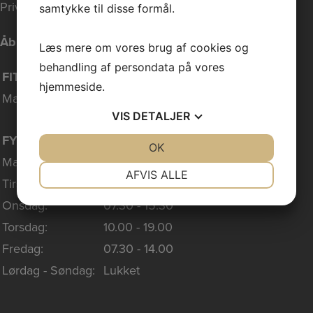
Privatlivspolitik
samtykke til disse formål.
Åbningstider
Læs mere om vores brug af cookies og
behandling af persondata på vores
FITNESS ÅBNINGSTIDER:
hjemmeside.
Mandag - Søndag:
04.00 - 24.00
VIS
DETALJER
FYSIOTERAPI TELEFONTIDER:
JA
NEJ
OK
JA
NEJ
Mandag:
07.30 - 15.30
NØDVENDIGE
PRÆFERENCER
AFVIS ALLE
Tirsdag:
08.30 - 19.00
JA
NEJ
JA
NEJ
Onsdag:
07.30 - 15.30
MARKETING
STATISTIK
Torsdag:
10.00 - 19.00
Fredag:
07.30 - 14.00
Lørdag - Søndag:
Lukket