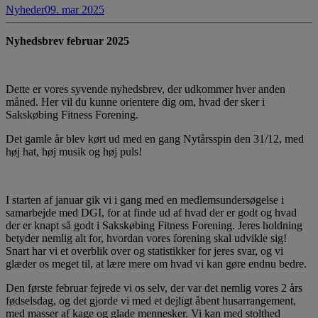
Nyheder
09. mar 2025
Nyhedsbrev februar 2025
Dette er vores syvende nyhedsbrev, der udkommer hver anden
måned. Her vil du kunne orientere dig om, hvad der sker i
Sakskøbing Fitness Forening.
Det gamle år blev kørt ud med en gang Nytårsspin den 31/12, med
høj hat, høj musik og høj puls!
I starten af januar gik vi i gang med en medlemsundersøgelse i
samarbejde med DGI, for at finde ud af hvad der er godt og hvad
der er knapt så godt i Sakskøbing Fitness Forening. Jeres holdning
betyder nemlig alt for, hvordan vores forening skal udvikle sig!
Snart har vi et overblik over og statistikker for jeres svar, og vi
glæder os meget til, at lære mere om hvad vi kan gøre endnu bedre.
Den første februar fejrede vi os selv, der var det nemlig vores 2 års
fødselsdag, og det gjorde vi med et dejligt åbent husarrangement,
med masser af kage og glade mennesker. Vi kan med stolthed