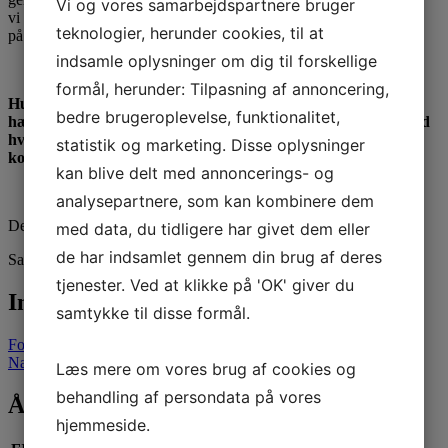
Vi og vores samarbejdspartnere bruger
vi nærmer os, men sæt allerede nu kryds i kalenderen, så I er sikre
teknologier, herunder cookies, til at
på at I kan deltage!
indsamle oplysninger om dig til forskellige
formål, herunder: Tilpasning af annoncering,
Husk at vi som frivillig forening, altid kan bruge et par ekstra
bedre brugeroplevelse, funktionalitet,
hænder! Så har du lyst til at give en hånd med og bidrage med
hvad end du synes du kan, er du meget velkommen til at
statistik og marketing. Disse oplysninger
kontakte bestyrelsen – al hjælp er værdsat.
kan blive delt med annoncerings- og
analysepartnere, som kan kombinere dem
De bedste hilsner fra bestyrelsen
med data, du tidligere har givet dem eller
de har indsamlet gennem din brug af deres
Sakskøbing Fitness Forening
tjenester. Ved at klikke på 'OK' giver du
Indlægsnavigation
samtykke til disse formål.
Forrige indlæg
Næste indlæg
Læs mere om vores brug af cookies og
behandling af persondata på vores
Åbningstider
hjemmeside.